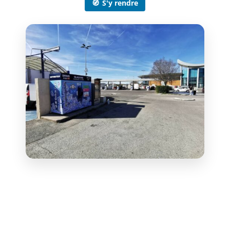
🧭
S'y rendre