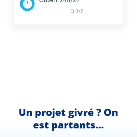
Ouvert 24h/24

Et
7/7
!
Un projet givré ? On
est partants…