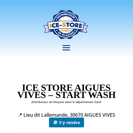
ICE STORE AIGUES
VIVES – START WASH
Distributeur de Glaçons dans le département Gard
📍 Lieu dit Lallemande, 30670 AIGUES VIVES
🧭
S'y rendre