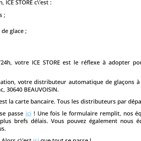
, ICE STORE c\’est :
 ;
 de glace ;
/24h, votre ICE STORE est le réflexe à adopter pou
ciation, votre distributeur automatique de glaçons 
ac, 30640 BEAUVOISIN.
st la carte bancaire. Tous les distributeurs par dé
t se passe
ici
! Une fois le formulaire remplit, nos 
s plus brefs délais. Vous pouvez également nous é
us.
 Alors c\’est
ici
que tout se passe !