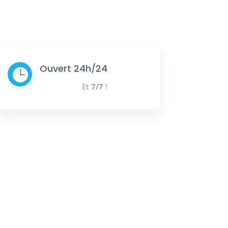
Ouvert 24h/24

Et
7/7
!