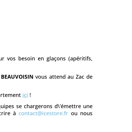
r vos besoin en glaçons (apéritifs,
à
BEAUVOISIN
vous attend au Zac de
partement
ici
!
équipes se chargerons d\’émettre une
crire à
contact@icestore.fr
ou nous