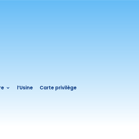
re
l’Usine
Carte privilège