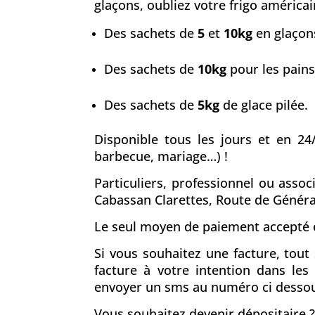
glaçons, oubliez votre frigo américain
Des sachets de
5
et
10kg
en glaçons
Des sachets de
10kg
pour les pains
Des sachets de
5kg
de glace pilée.
Disponible tous les jours et en 24
barbecue, mariage…) !
Particuliers, professionnel ou asso
Cabassan Clarettes, Route de Génér
Le seul moyen de paiement accepté e
Si vous souhaitez une facture, tou
facture à votre intention dans le
envoyer un sms au numéro ci desso
Vous souhaitez devenir dépositaire ?