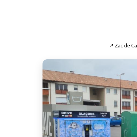
📍 Zac de C