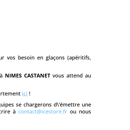
r vos besoin en glaçons (apéritifs,
 à
NIMES CASTANET
vous attend au
partement
ici
!
équipes se chargerons d\’émettre une
crire à
contact@icestore.fr
ou nous