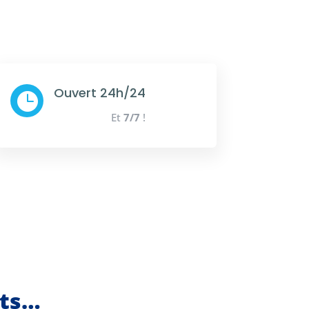
Ouvert 24h/24

Et
7/7
!
nts…