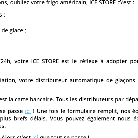
s, oubliez votre frigo américain, ICE STORE c\’est :
 ;
 de glace ;
/24h, votre ICE STORE est le réflexe à adopter pou
ciation, votre distributeur automatique de glaçons
st la carte bancaire. Tous les distributeurs par dé
t se passe
ici
! Une fois le formulaire remplit, nos 
s plus brefs délais. Vous pouvez également nous é
us.
 Alors c\’est
ici
que tout se passe !