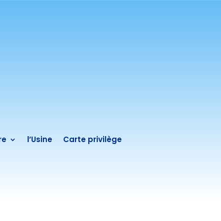
re
l’Usine
Carte privilège