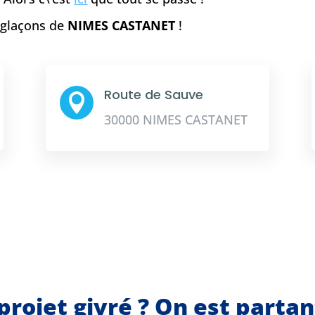
e glaçons de
NIMES CASTANET
!
Route de Sauve

30000 NIMES CASTANET
projet givré ? On est parta