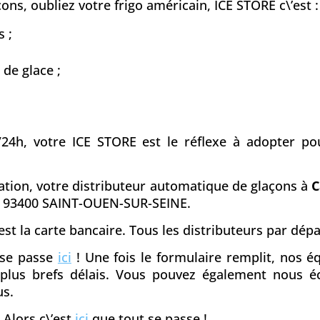
ons, oubliez votre frigo américain, ICE STORE c\’est :
 ;
 de glace ;
/24h, votre ICE STORE est le réflexe à adopter pou
iation, votre distributeur automatique de glaçons à
C
, 93400 SAINT-OUEN-SUR-SEINE.
st la carte bancaire. Tous les distributeurs par dé
t se passe
ici
! Une fois le formulaire remplit, nos 
s plus brefs délais. Vous pouvez également nous é
us.
 Alors c\’est
ici
que tout se passe !