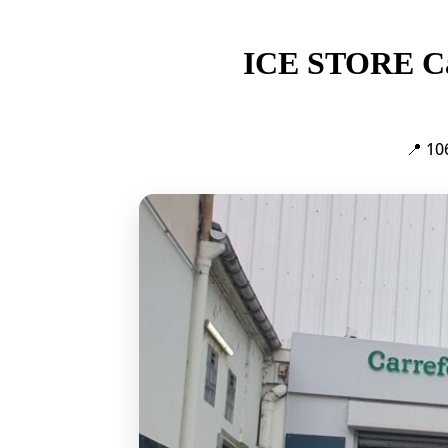
ICE STORE Car
📍 10