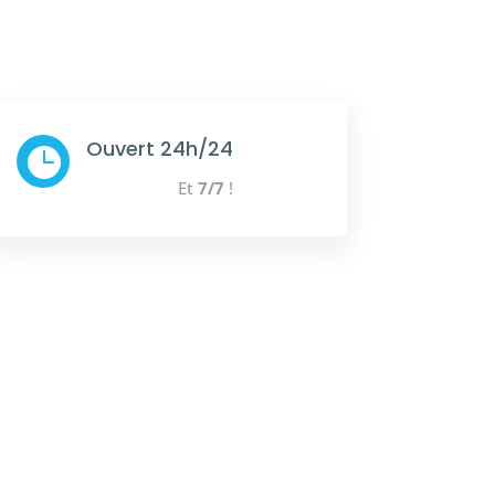
Ouvert 24h/24

Et
7/7
!