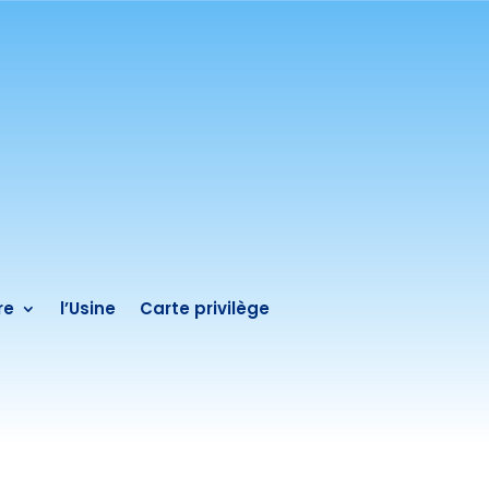
re
l’Usine
Carte privilège