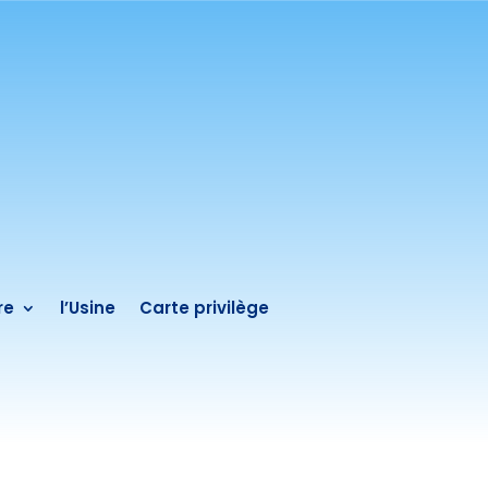
re
l’Usine
Carte privilège