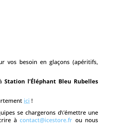
r vos besoin en glaçons (apéritifs,
 à
Station l’Éléphant Bleu Rubelles
partement
ici
!
équipes se chargerons d\’émettre une
crire à
contact@icestore.fr
ou nous