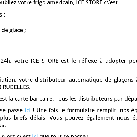
bliez votre frigo américain, ICE STORE c\’est :
 ;
 de glace ;
/24h, votre ICE STORE est le réflexe à adopter pou
ciation, votre distributeur automatique de glaçons
50 RUBELLES.
st la carte bancaire. Tous les distributeurs par dé
t se passe
ici
! Une fois le formulaire remplit, nos 
s plus brefs délais. Vous pouvez également nous é
us.
 Alors c\’est
ici
que tout se passe !