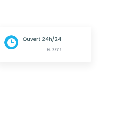
Ouvert 24h/24

Et
7/7
!