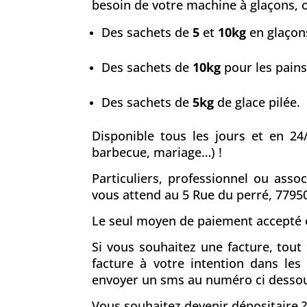
besoin de votre machine à glaçons, ou
Des sachets de
5
et
10kg
en glaçons
Des sachets de
10kg
pour les pains
Des sachets de
5kg
de glace pilée.
Disponible tous les jours et en 24
barbecue, mariage…) !
Particuliers, professionnel ou asso
vous attend au 5 Rue du perré, 779
Le seul moyen de paiement accepté e
Si vous souhaitez une facture, tou
facture à votre intention dans le
envoyer un sms au numéro ci desso
Vous souhaitez devenir dépositaire ?