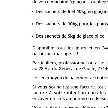
de votre machine à glaçons, oubliez v
Des sachets de
5
et
10kg
en glaçons
Des sachets de
10kg
pour les pains
Des sachets de
5kg
de glace pilée.
Disponible tous les jours et en 24
barbecue, mariage…) !
Particuliers, professionnel ou asso
au 28 Av. du Général de Gaulle, 77
Le seul moyen de paiement accepté e
Si vous souhaitez une facture, tou
facture à votre intention dans le
envoyer un sms au numéro ci desso
Vous souhaitez devenir dépositaire ?