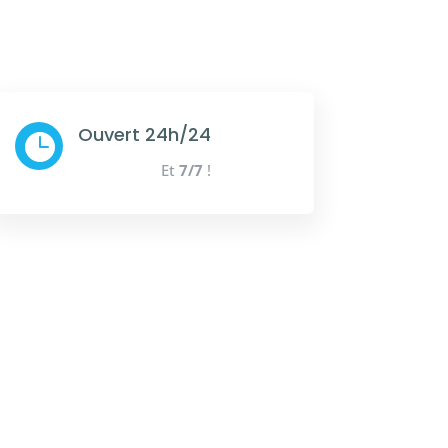
Ouvert 24h/24

Et
7/7
!