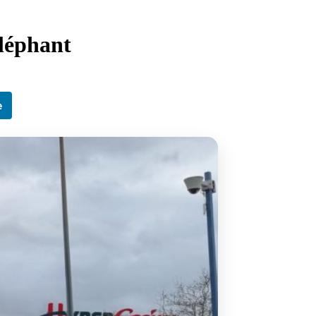
léphant
e