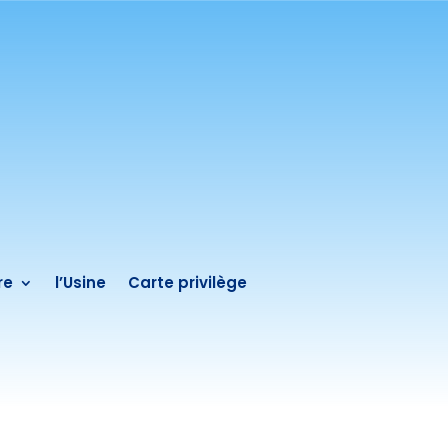
re
l’Usine
Carte privilège