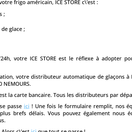
otre frigo américain, ICE STORE c\’est :
 ;
 de glace ;
/24h, votre ICE STORE est le réflexe à adopter pou
ciation, votre distributeur automatique de glaçons à
140 NEMOURS.
st la carte bancaire. Tous les distributeurs par dé
t se passe
ici
! Une fois le formulaire remplit, nos 
s plus brefs délais. Vous pouvez également nous é
us.
 Alors c\’est
ici
que tout se passe !