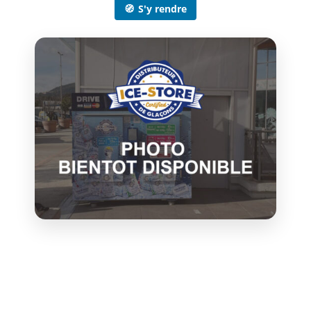
🧭
S'y rendre