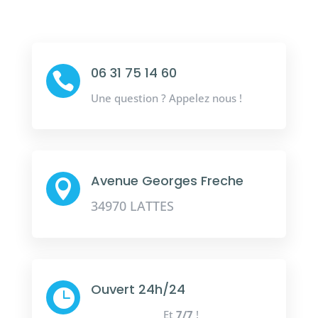
06 31 75 14 60

Une question ? Appelez nous !
Avenue Georges Freche

34970 LATTES
Ouvert 24h/24

Et
7/7
!