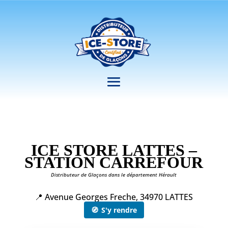
ICE STORE LATTES –
STATION CARREFOUR
Distributeur de Glaçons dans le département Hérault
📍 Avenue Georges Freche, 34970 LATTES
🧭
S'y rendre