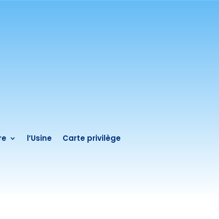
re
l’Usine
Carte privilège