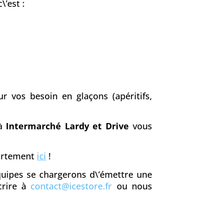
\’est :
r vos besoin en glaçons (apéritifs,
 à
Intermarché Lardy et Drive
vous
partement
ici
!
équipes se chargerons d\’émettre une
crire à
contact@icestore.fr
ou nous