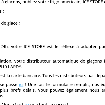
à glaçons, oubliez votre frigo américain, ICE STORE c
 ;
 de glace ;
/24h, votre ICE STORE est le réflexe à adopter pou
ciation, votre distributeur automatique de glaçons
1510 LARDY.
st la carte bancaire. Tous les distributeurs par dé
t se passe
ici
! Une fois le formulaire remplit, nos 
s plus brefs délais. Vous pouvez également nous é
us.
 Alors c\’est
ici
que tout se passe !