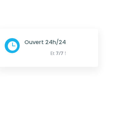
Ouvert 24h/24

Et
7/7
!