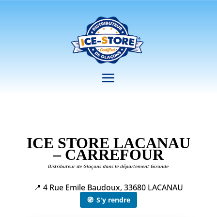
ICE STORE LACANAU
– CARREFOUR
Distributeur de Glaçons dans le département Gironde
📍 4 Rue Emile Baudoux, 33680 LACANAU
🧭
S'y rendre