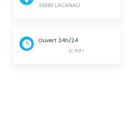
33680 LACANAU
Ouvert 24h/24

Et
7/7
!