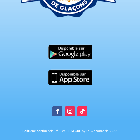
Politique confidentialité
–
© ICE STORE by La Glaconnerie 2022