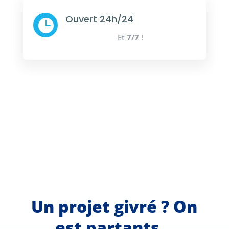
Ouvert 24h/24

Et
7/7
!
Un projet givré ? On
est partants…