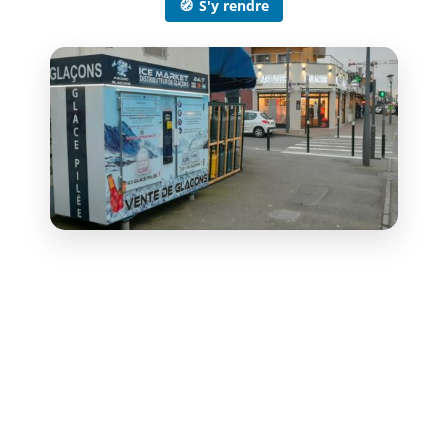
🧭
S'y rendre