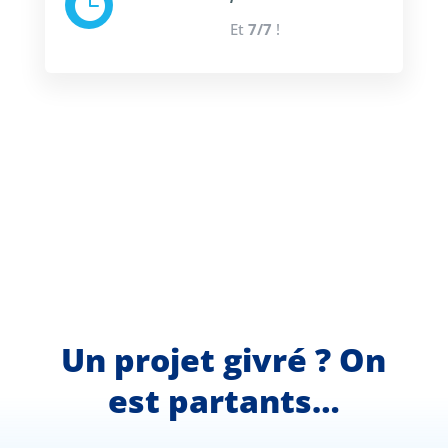

Et
7/7
!
Un projet givré ? On
est partants…