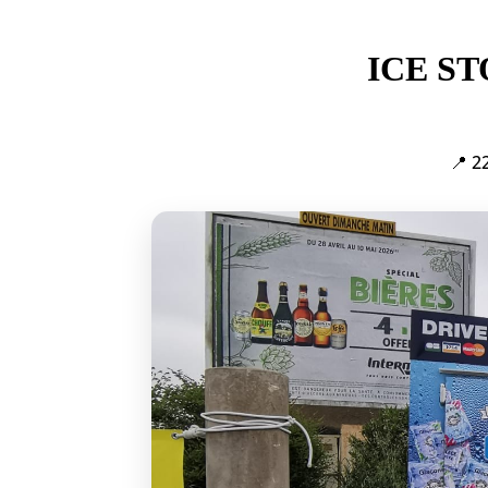
ICE S
📍 2