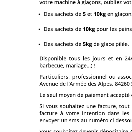
votre machine à glaçons, oubliez votr
Des sachets de
5
et
10kg
en glaçons
Des sachets de
10kg
pour les pains
Des sachets de
5kg
de glace pilée.
Disponible tous les jours et en 24
barbecue, mariage…) !
Particuliers, professionnel ou asso
Avenue de l’Armée des Alpes, 84260
Le seul moyen de paiement accepté e
Si vous souhaitez une facture, tou
facture à votre intention dans le
envoyer un sms au numéro ci desso
Vous souhaitez devenir dépositaire ?