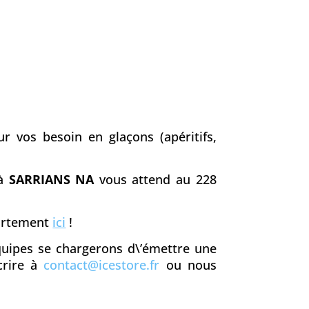
r vos besoin en glaçons (apéritifs,
 à
SARRIANS NA
vous attend au 228
partement
ici
!
équipes se chargerons d\’émettre une
crire à
contact@icestore.fr
ou nous