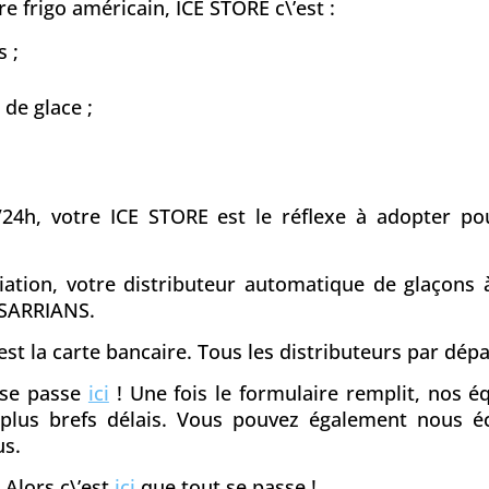
e frigo américain, ICE STORE c\’est :
 ;
 de glace ;
/24h, votre ICE STORE est le réflexe à adopter pou
ciation, votre distributeur automatique de glaçons
 SARRIANS.
st la carte bancaire. Tous les distributeurs par dé
t se passe
ici
! Une fois le formulaire remplit, nos 
s plus brefs délais. Vous pouvez également nous é
us.
 Alors c\’est
ici
que tout se passe !