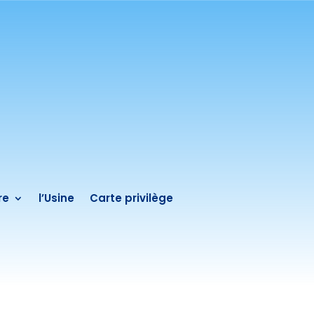
re
l’Usine
Carte privilège