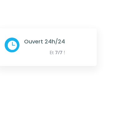
Ouvert 24h/24

Et
7/7
!