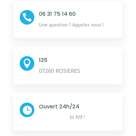
06 31 75 14 60

Une question ? Appelez nous !
135

07260 ROSIERES
Ouvert 24h/24

Et
7/7
!