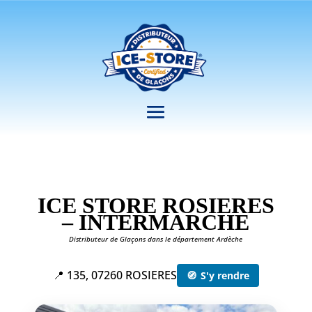
ICE STORE ROSIERES
– INTERMARCHE
Distributeur de Glaçons dans le département Ardèche
📍 135, 07260 ROSIERES
🧭
S'y rendre