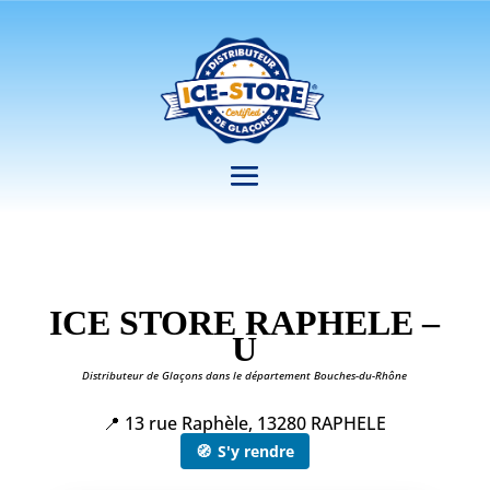
ICE STORE RAPHELE –
U
Distributeur de Glaçons dans le département Bouches-du-Rhône
📍 13 rue Raphèle, 13280 RAPHELE
🧭
S'y rendre