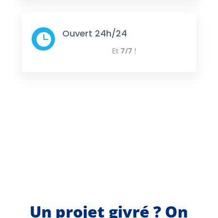
Ouvert 24h/24

Et
7/7
!
Un projet givré ? On