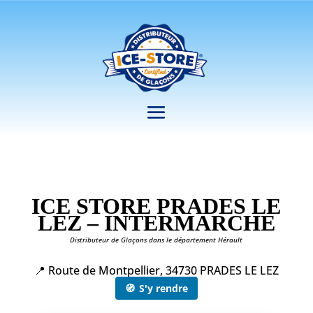
ICE STORE PRADES LE
LEZ – INTERMARCHE
Distributeur de Glaçons dans le département Hérault
📍 Route de Montpellier, 34730 PRADES LE LEZ
🧭
S'y rendre