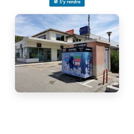
🧭
S'y rendre