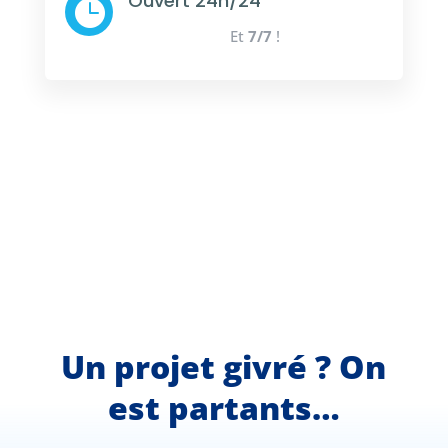
Ouvert 24h/24

Et
7/7
!
Un projet givré ? On
est partants…