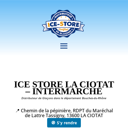
ICE STORE LA CIOTAT
– INTERMARCHE
Distributeur de Glaçons dans le département Bouches-du-Rhône
📍 Chemin de la pépinière, RDPT du Maréchal
de Lattre Tassigny, 13600 LA CIOTAT
🧭
S'y rendre