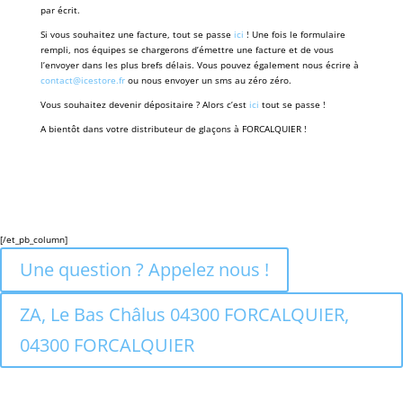
par écrit.
Si vous souhaitez une facture, tout se passe
ici
! Une fois le formulaire
rempli, nos équipes se chargerons d’émettre une facture et de vous
l’envoyer dans les plus brefs délais. Vous pouvez également nous écrire à
contact@icestore.fr
ou nous envoyer un sms au zéro zéro.
Vous souhaitez devenir dépositaire ? Alors c’est
ici
tout se passe !
A bientôt dans votre distributeur de glaçons à FORCALQUIER !
[/et_pb_column]
Une question ? Appelez nous !
ZA, Le Bas Châlus 04300 FORCALQUIER,
04300 FORCALQUIER