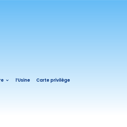
re
l’Usine
Carte privilège