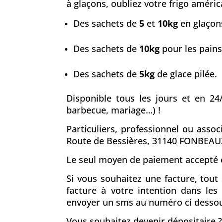
à glaçons, oubliez votre frigo américa
Des sachets de
5
et
10kg
en glaçons
Des sachets de
10kg
pour les pains
Des sachets de
5kg
de glace pilée.
Disponible tous les jours et en 24
barbecue, mariage…) !
Particuliers, professionnel ou asso
Route de Bessières, 31140 FONBEA
Le seul moyen de paiement accepté e
Si vous souhaitez une facture, tou
facture à votre intention dans le
envoyer un sms au numéro ci desso
Vous souhaitez devenir dépositaire ?