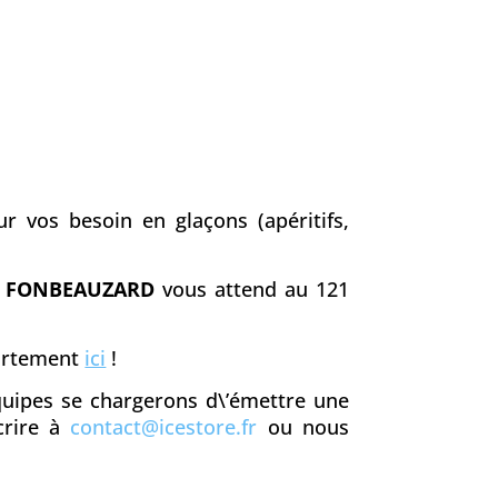
r vos besoin en glaçons (apéritifs,
à
FONBEAUZARD
vous attend au 121
partement
ici
!
équipes se chargerons d\’émettre une
crire à
contact@icestore.fr
ou nous