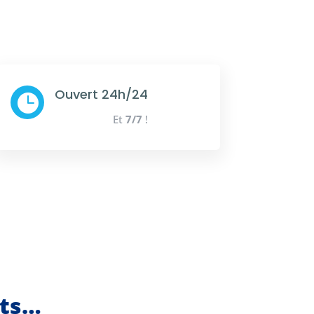
Ouvert 24h/24

Et
7/7
!
nts…