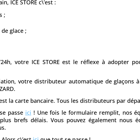
in, ICE STORE c\’est :
 ;
 de glace ;
/24h, votre ICE STORE est le réflexe à adopter pou
ciation, votre distributeur automatique de glaçons 
UZARD.
st la carte bancaire. Tous les distributeurs par dé
t se passe
ici
! Une fois le formulaire remplit, nos 
s plus brefs délais. Vous pouvez également nous é
us.
 Alors c\’est
ici
que tout se passe !