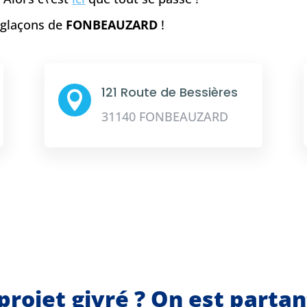
e glaçons de
FONBEAUZARD
!
121 Route de Bessières

31140 FONBEAUZARD
projet givré ? On est parta