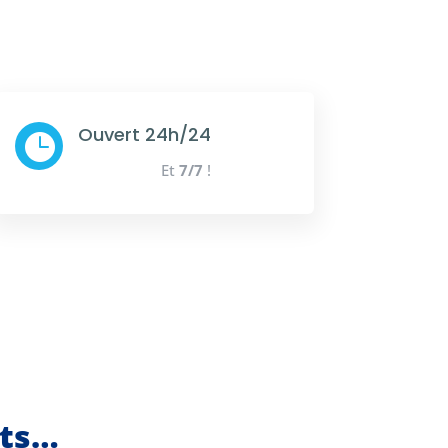
Ouvert 24h/24

Et
7/7
!
nts…