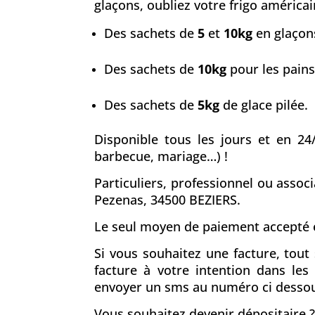
glaçons, oubliez votre frigo américain
Des sachets de
5
et
10kg
en glaçons
Des sachets de
10kg
pour les pains
Des sachets de
5kg
de glace pilée.
Disponible tous les jours et en 24
barbecue, mariage…) !
Particuliers, professionnel ou assoc
Pezenas, 34500 BEZIERS.
Le seul moyen de paiement accepté e
Si vous souhaitez une facture, tou
facture à votre intention dans le
envoyer un sms au numéro ci desso
Vous souhaitez devenir dépositaire ?