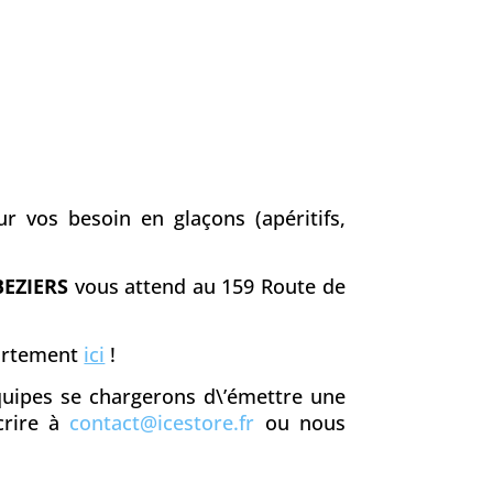
r vos besoin en glaçons (apéritifs,
BEZIERS
vous attend au 159 Route de
partement
ici
!
équipes se chargerons d\’émettre une
crire à
contact@icestore.fr
ou nous