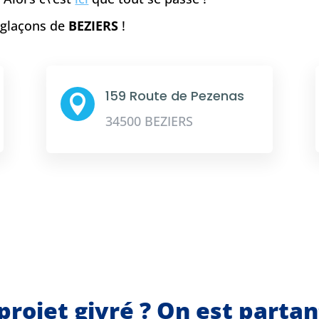
e glaçons de
BEZIERS
!
159 Route de Pezenas

34500 BEZIERS
projet givré ? On est parta