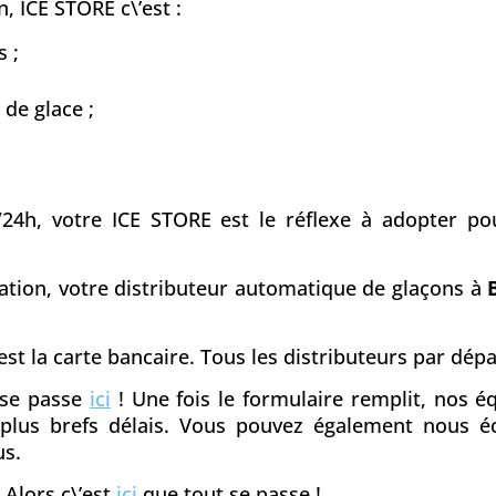
, ICE STORE c\’est :
 ;
 de glace ;
/24h, votre ICE STORE est le réflexe à adopter pou
iation, votre distributeur automatique de glaçons à
st la carte bancaire. Tous les distributeurs par dé
t se passe
ici
! Une fois le formulaire remplit, nos 
s plus brefs délais. Vous pouvez également nous é
us.
 Alors c\’est
ici
que tout se passe !