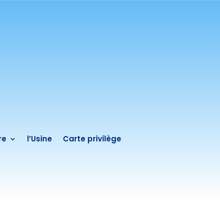
re
l’Usine
Carte privilège