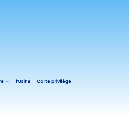
re
l’Usine
Carte privilège