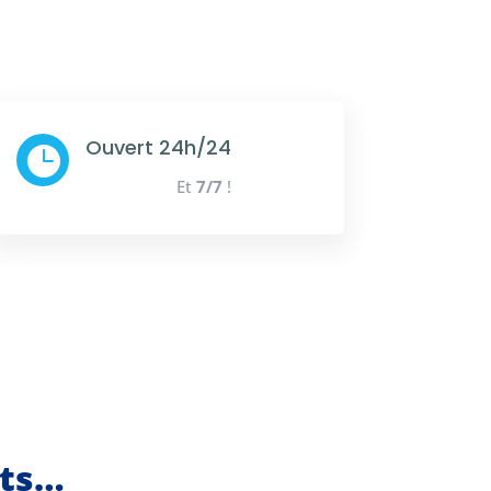
Ouvert 24h/24

Et
7/7
!
nts…