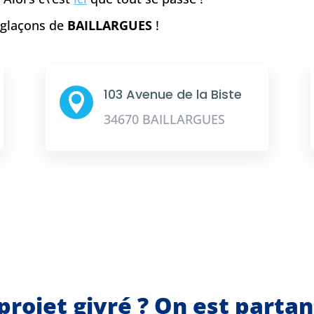
e glaçons de
BAILLARGUES
!
103 Avenue de la Biste

34670 BAILLARGUES
projet givré ? On est parta