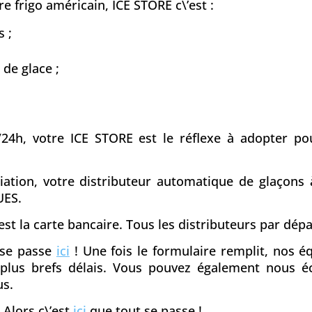
e frigo américain, ICE STORE c\’est :
 ;
 de glace ;
/24h, votre ICE STORE est le réflexe à adopter pou
ciation, votre distributeur automatique de glaçons
UES.
st la carte bancaire. Tous les distributeurs par dé
t se passe
ici
! Une fois le formulaire remplit, nos 
s plus brefs délais. Vous pouvez également nous é
us.
 Alors c\’est
ici
que tout se passe !