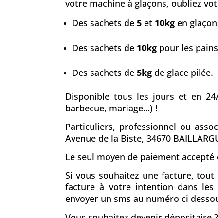
votre machine à glaçons, oubliez votr
Des sachets de
5
et
10kg
en glaçons
Des sachets de
10kg
pour les pains
Des sachets de
5kg
de glace pilée.
Disponible tous les jours et en 24
barbecue, mariage…) !
Particuliers, professionnel ou asso
Avenue de la Biste, 34670 BAILLARG
Le seul moyen de paiement accepté e
Si vous souhaitez une facture, tou
facture à votre intention dans le
envoyer un sms au numéro ci desso
Vous souhaitez devenir dépositaire ?