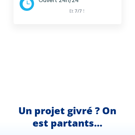
Ouvert 24h/24

Et
7/7
!
Un projet givré ? On
est partants…