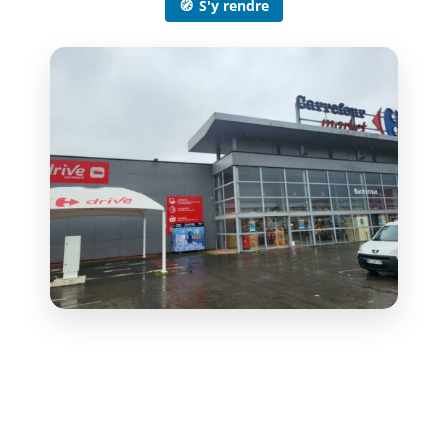
🧭
S'y rendre