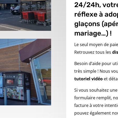
24/24h, votr
réflexe à ado
glaçons (apér
mariage…) !
Le seul moyen de paie
Retrouvez tous les
di
Besoin d’aide pour uti
très simple ! Nous vo
tutoriel vidéo
et détai
Si vous souhaitez une
formulaire remplit, n
facture à votre intent
pouvez également nou