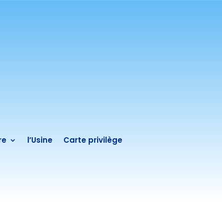
re
l’Usine
Carte privilège